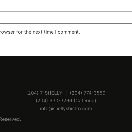
rowser for the next time I comment.
(204) 7-SHELLY | (204) 774-3559
(204) 930-3266 (Catering)
info@shellysbistro.com
 Reserved.