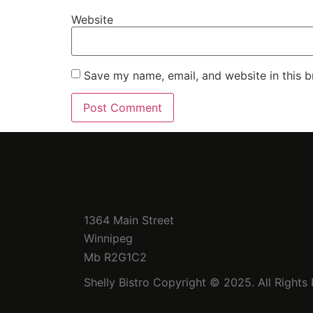
Website
Save my name, email, and website in this b
1364 Main Street
Winnipeg
Mb R2G1C2
Shelly Bistro Copyright © 2025. All Rights